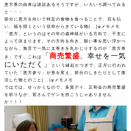
恵方巻の由来は諸説あるそうですが、いろいろ調べてみる
と・・・
節分に恵方を向いて特定の食物を食べることで、厄を払
い、福を招くという信仰からきている物( ..)φメモメモ
「恵方」というのはその年の歳神様がいる方向で、干支に
よって決まります。その方向を向き、願い事を思い浮かべ
ながら、無言で一気に太巻きを丸かじりするのが「恵方巻
「
商売繁盛
、幸せを一気
き」です。これは
にいただく」
という縁起かつぎで、正月に行われ
ていた「恵方参り」が形を変え、節分のしきたりとして復
活した物とのこと( ..)φメモメモ
ではでは、せっかくなので、多賀デイ、正和会の商売繁盛
を祈りなが、皆さんでゲンを担ごうじゃありません
か！！！