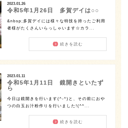
2023.01.26
令和5年1月26日 多賀デイは○○
&nbsp;多賀デイには様々な特技を持ったご利用
者様がたくさんいらっしゃいます☆カラ...
続きを読む
2023.01.11
令和5年1月11日 鏡開きといたず
ら
今日は鏡開きを行います(^-^)と、その前におや
つの白玉お汁粉作りを行いました!(^^...
続きを読む