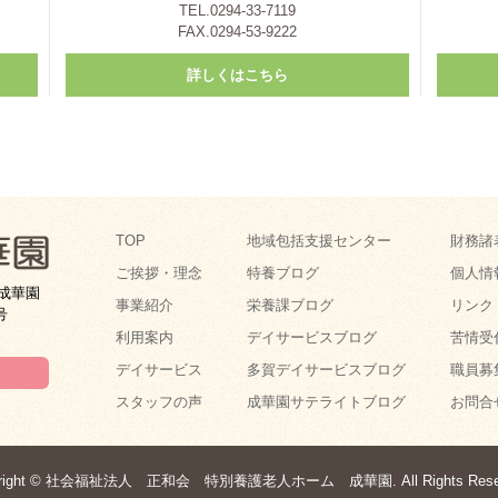
TEL.0294-33-7119
FAX.0294-53-9222
詳しくはこちら
TOP
地域包括支援センター
財務諸
ご挨拶・理念
特養ブログ
個人情
成華園
事業紹介
栄養課ブログ
リンク
号
利用案内
デイサービスブログ
苦情受
デイサービス
多賀デイサービスブログ
職員募
スタッフの声
成華園サテライトブログ
お問合
yright © 社会福祉法人 正和会 特別養護老人ホーム 成華園. All Rights Reser