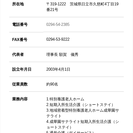
所在地
〒319-1222 茨城県日立市久慈町4丁目19
番21号
電話番号
0294-54-2385
0294-53-9222
FAX番号
代表者
理事長 額賀 儀秀
設立年月日
2003年4月1日
従業員数
約90名
業務内容
1.特別養護老人ホーム
2.短期入所生活介護（ショートステイ）
3.地域密着型特別養護老人ホーム成華園サ
テライト
4.成華園サテライト短期入所生活介護（シ
ョートステイ）
5.通所介護（デイサービス）