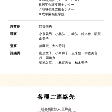
6.居宅介護支援センター
7.地域包括支援センター
8.成華園福祉学院
理事長
額賀儀秀
理事
小泉義男、小林弘、川崎弘、鈴木稔、額賀
由美子
監事
後藤宏、大木芳則
評議員
山形文子、小角和子、五来勉、宇佐美言
行、岡崎力
菊池久江、小林富志夫、柏木聖子
各種ご連絡先
社会福祉法人 正和会