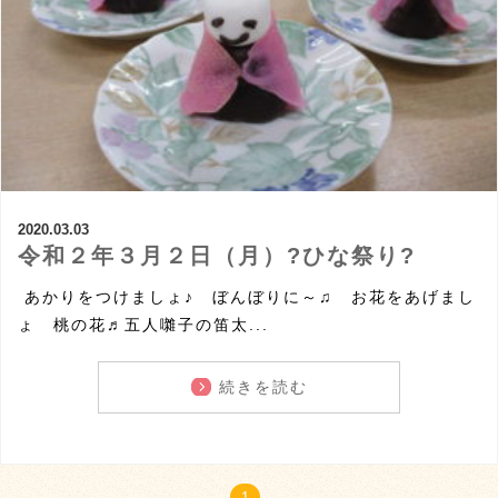
2020.03.03
令和２年３月２日（月）?ひな祭り?
あかりをつけましょ♪ ぼんぼりに～♫ お花をあげまし
ょ 桃の花♬五人囃子の笛太...
続きを読む
1