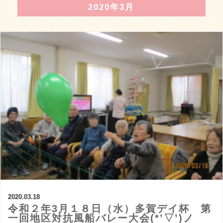
2020年3月
2020.03.18
令和２年3月１８日（水）多賀デイ杯 第
一回地区対抗風船バレー大会(*’▽’)ノ