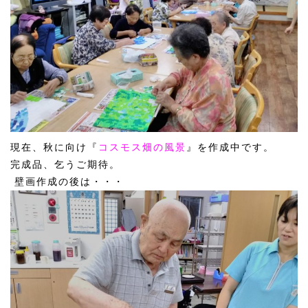
現在、秋に向け
『
コスモス畑の風景
』
を作成中です。
完成品、乞うご期待。
壁画作成の後は・・・