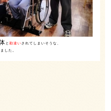
体
と
勘違い
されてしまいそうな、
りました。