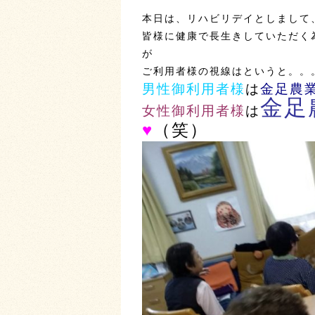
本日は、リハビリデイとしまして
皆様に健康で長生きしていただく
が
ご利用者様の視線はというと。。
男性御利用者様
は
金足農
金足
女性御利用者様
は
♥
（笑）