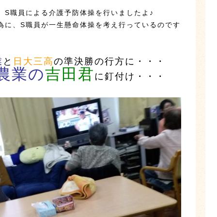
、S職員による介護予防体操を行いましたよ♪
為に、S職員が一生懸命体操を考え行っているのです
。
業
と
日大三高
の準決勝の行方に・・・
農業の
吉田君
に釘付け・・・