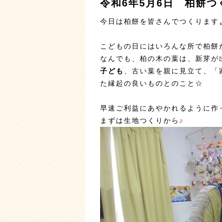
令和6年5月6日 柏餅つ
今日は柏餅を皆さんでつくりますよ～
こどもの日にはいろんな所で柏餅
なんでも、柏の木の葉は、新芽が
子ども
、古い葉を親に見立て、「
た縁起の良いものとのこと☆
早速ご利益にあやかれるように作っ
まずは生地つくりから
♪