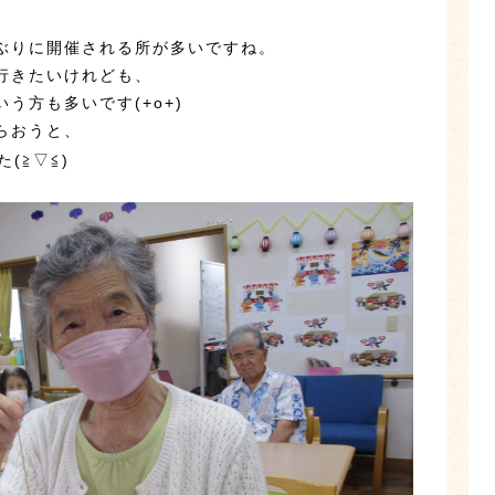
ぶりに開催される所が多いですね。
行きたいけれども、
う方も多いです(+o+)
らおうと、
(≧▽≦)