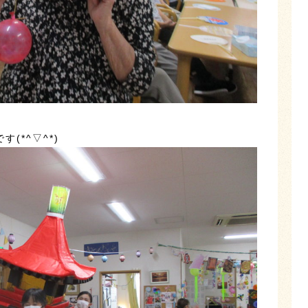
す(*^▽^*)