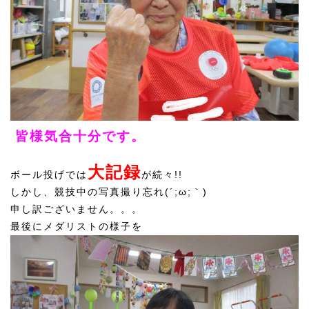
皆様気合十分です。
大記録
ボール投げでは
が続々!!
しかし、競技中の写真撮り忘れ(´;ω;｀)
申し訳ございません。。。
最後にメダリストの様子を