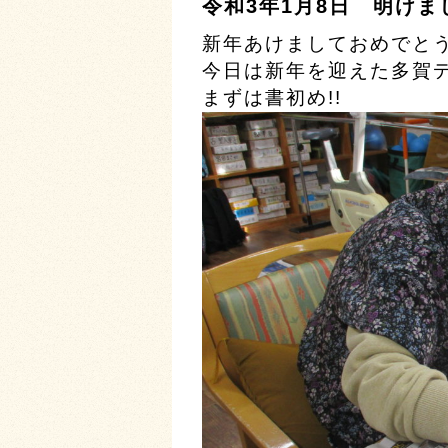
令和3年1月8日 明けま
新年あけましておめでと
今日は新年を迎えた多賀
まずは書初め!!