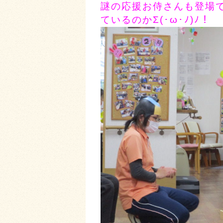
謎の応援お侍さんも登場
ているのかΣ(･ω･ﾉ)ﾉ！