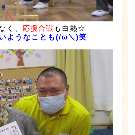
なく、
応援合戦
も白熱☆
ようなことも(/ω＼)笑