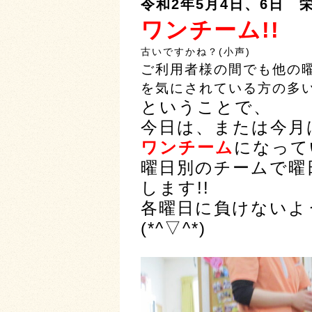
令和2年5月4日、6日 
ワンチーム!!
古いですかね？(小声)
ご利用者様の間でも他の
を気にされている方の多
ということで、
今日は、または今月
ワンチーム
になって
曜日別のチームで曜
します!!
各曜日に負けないよ
(*^▽^*)