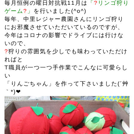
毎月恒例の曜日対抗戦11月は
「
?
リンゴ狩り
ゲーム
?
」
を行いました(^o^)
毎年、中里レジャー農園さんにリンゴ狩り
にお邪魔させていただいているのですが、
今年はコロナの影響でドライブには行けな
いので、
?
狩りの雰囲気を少しでも味わっていただけ
ればと
T職員が一つ一つ手作業でこんなに可愛らし
い
「りんごちゃん」を作って下さいました(´艸
｀*)❤