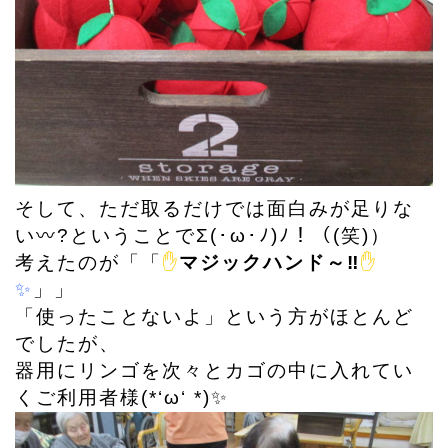
そして、ただ取るだけでは面白みが足りな
い〰?ということでΣ(･ω･ﾉ)ﾉ！（(笑)）
考えたのが「「
✋
マジックハンド～‼
✋
✨
」」
「使ったことないよ」という方がほとんど
でしたが、
器用にリンゴを次々とカゴの中に入れてい
くご利用者様(*‘ω‘ *)✨