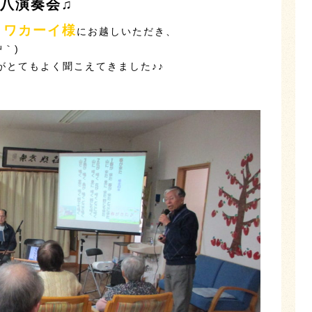
尺八演奏会♫
･ワカーイ様
にお越しいただき、
艸｀)
がとてもよく聞こえてきました♪♪