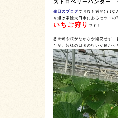
ストロベリーハンター 
先日のブログ
でお腹も満開(？)
今週は常陸太田市にある
セツコの
いちご狩り
です！！
悪天候や桜がなかなか開花せず、
たが、皆様の日頃の行いが良かった