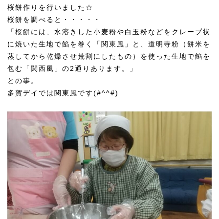
桜餅作りを行いました☆
桜餅を調べると・・・・・
「桜餅には、水溶きした小麦粉や白玉粉などをクレープ状
に焼いた生地で餡を巻く「関東風」と、道明寺粉（餅米を
蒸してから乾燥させ荒割にしたもの）を使った生地で餡を
包む「関西風」の2通りあります。」
との事。
多賀デイでは関東風です(#^^#)