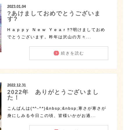
2023.01.04
?あけましておめでとうございま
す?
H a p p y N e w Y e a r ‼?明けましておめ
でとうございます。昨年は沢山の方々...
続きを読む
2022.12.31
2022年 ありがとうございまし
た！
こんばんは(*^-^*)&nbsp;&nbsp;寒さが寒さが
身にしみる今日この頃、皆様いかがお過...