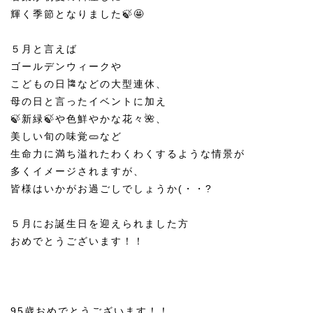
輝く季節となりました🍃🤩
５月と言えば
ゴールデンウィークや
こどもの日🎏などの大型連休、
母の日と言ったイベントに加え
🍃新緑🍃や色鮮やかな花々🌺、
美しい旬の味覚🥒など
生命力に満ち溢れたわくわくするような情景が
多くイメージされますが、
皆様はいかがお過ごしでしょうか(・・?
５月にお誕生日を迎えられました方
おめでとうございます！！
95歳おめでとうございます！！