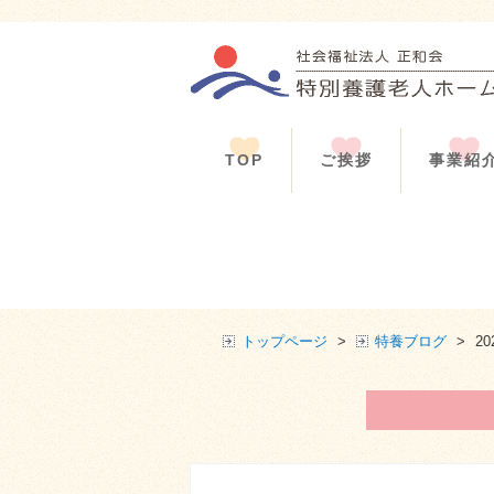
TOP
ご挨拶
事業紹
トップページ
>
特養ブログ
>
2