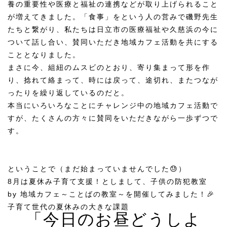
養の重要性や医療と福祉の連携などが取り上げられること
が増えてきました。「食事」をという人の営みで磯野先生
たちと繋がり、私たちは日立市の医療福祉や久慈浜の今に
ついて話し合い、賛同いただき地域カフェ活動を共にする
こととなりました。
まさに今、組紐のムスビのとおり、寄り集まって形を作
り、捻れて絡まって、時には戻って、途切れ、またつなが
ったりを繰り返しているのだと。
本当にいろいろなことにチャレンジ中の地域カフェ活動で
すが、たくさんの方々に賛同をいただきながら一歩ずつで
す。
ということで（まだ始まっていませんでした😓）
8月は夏休み子育て支援！としまして、子供の防犯教室
by 地域カフェ～ことばの教室～を開催してみました！🎉
子育て世代の夏休みの大きな課題
「今日のお昼どうしよ