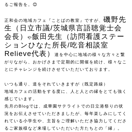
るご報告を。😊
磯野先
正和会の地域カフェ『ことばの教室』ですが、
生（日立市議/茨城県言語聴覚士会
会長）
飯田先生（訪問看護ステー
や
ションひなた所長/吃音相談室
Relieve代表）
達を中心に地域の様々な方々と繋
がりながら、おかげさまで定期的に開催を続け、様々なこ
とにチャレンジを続けさせていただいております。
いつも通り、道をそれていきますが（既定路線）
地域カフェの活動をする度に、人と人との縁をとても強く
感じています。
先月のBlogでは、成華園サテライトでの日立港祭りの状
況をお伝えさせていただきましたが、毎年楽しみにしてく
れている小学生や、主旨をご理解いただき協力してくださ
るご家族様など来場していただいた方たちとの「縁」。