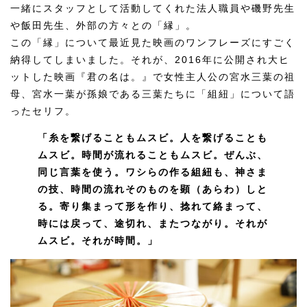
一緒にスタッフとして活動してくれた法人職員や磯野先生
や飯田先生、外部の方々との「縁」。
この「縁」について最近見た映画のワンフレーズにすごく
納得してしまいました。それが、2016年に公開され大ヒ
ットした映画『君の名は。』で女性主人公の宮水三葉の祖
母、宮水一葉が孫娘である三葉たちに「組紐」について語
ったセリフ。
「糸を繋げることもムスビ。人を繋げることも
ムスビ。時間が流れることもムスビ。ぜんぶ、
同じ言葉を使う。ワシらの作る組紐も、神さま
の技、時間の流れそのものを顕
（あらわ）
しと
る。
寄り集まって形を作り、捻れて絡まって、
時には戻って、途切れ、またつながり。それが
ムスビ。それが時間。」