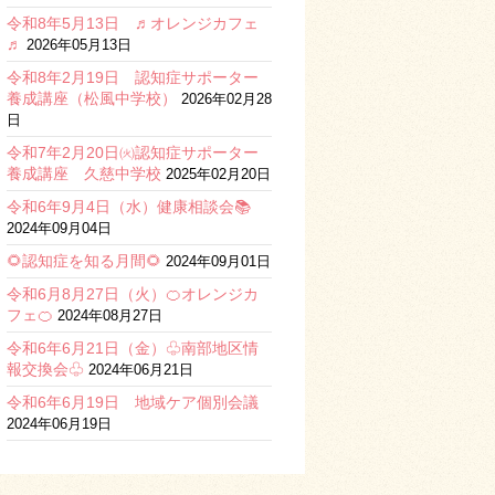
令和8年5月13日 ♬オレンジカフェ
♬
2026年05月13日
令和8年2月19日 認知症サポーター
養成講座（松風中学校）
2026年02月28
日
令和7年2月20日㈫認知症サポーター
養成講座 久慈中学校
2025年02月20日
令和6年9月4日（水）健康相談会📚
2024年09月04日
🌻認知症を知る月間🌻
2024年09月01日
令和6月8月27日（火）🍊オレンジカ
フェ🍊
2024年08月27日
令和6年6月21日（金）♧南部地区情
報交換会♧
2024年06月21日
令和6年6月19日 地域ケア個別会議
2024年06月19日