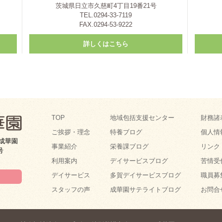
茨城県日立市久慈町4丁目19番21号
TEL.0294-33-7119
FAX.0294-53-9222
詳しくはこちら
TOP
地域包括支援センター
財務諸
ご挨拶・理念
特養ブログ
個人情
成華園
事業紹介
栄養課ブログ
リンク
号
利用案内
デイサービスブログ
苦情受
デイサービス
多賀デイサービスブログ
職員募
スタッフの声
成華園サテライトブログ
お問合