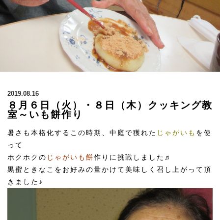
2019.08.16
８月６日（火）・８日（木）クッキング教
室～いも餅作り
暑さも本格化するこの時期、中庭で獲れた
じゃがいも
を使
って
ホクホクの
じゃがいも餅
作りに挑戦しました♬
黒蜜ときなこをお好みの量かけて美味しく召し上がって頂
きました♪