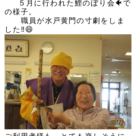
５月に行われた鯉のぼり会🐠で
の様子。
職員が水戸黄門の寸劇をしま
した‼️😄